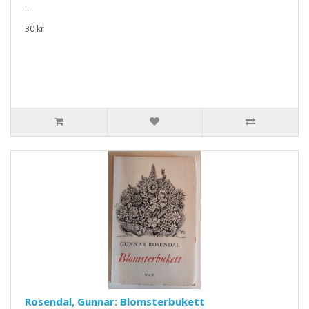
..
30 kr
Rosendal, Gunnar: Blomsterbukett