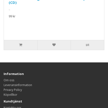
(CD)
..
99 kr
Information
Om oss
Leveransinformation
Privacy Policy
Köpvillkor
Kundtjänst
Kontakta oss