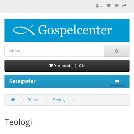
0 produkt(er) - 0 kr
Kategorier
Böcker
Teologi
Teologi