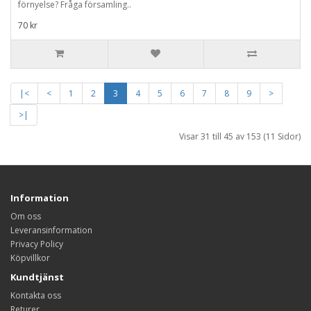
förnyelse? Fråga församling..
70 kr
|<
<
1
2
3
4
5
6
7
8
9
>
>|
Visar 31 till 45 av 153 (11 Sidor)
Information
Om oss
Leveransinformation
Privacy Policy
Köpvillkor
Kundtjänst
Kontakta oss
Returer