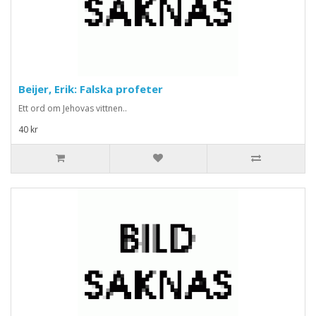
Beijer, Erik: Falska profeter
Ett ord om Jehovas vittnen..
40 kr