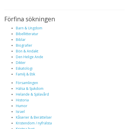
Förfina sökningen
Barn & Ungdom
Bibellitteratur
Biblar
Biografier
Bön & Andakt
Den Helige Ande
Dikter
Eskatologi
Familj & Etik
Församlingen
Hälsa & Sjukdom
Helande & Själavård
Historia
Humor
Israel
Kåserier & Berättelser
Kristendom / nyfrälsta
Kristna livet