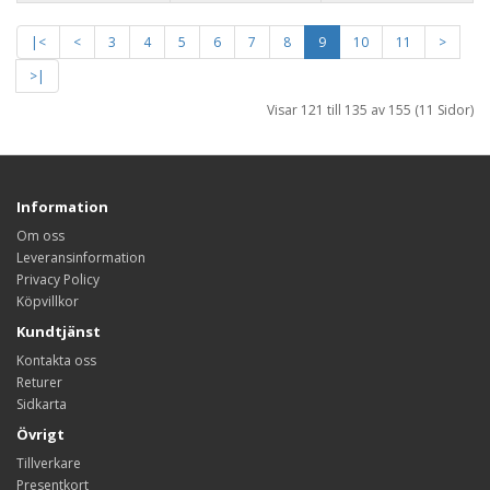
|<
<
3
4
5
6
7
8
9
10
11
>
>|
Visar 121 till 135 av 155 (11 Sidor)
Information
Om oss
Leveransinformation
Privacy Policy
Köpvillkor
Kundtjänst
Kontakta oss
Returer
Sidkarta
Övrigt
Tillverkare
Presentkort