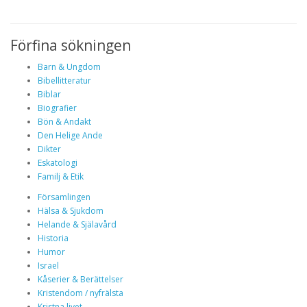
Förfina sökningen
Barn & Ungdom
Bibellitteratur
Biblar
Biografier
Bön & Andakt
Den Helige Ande
Dikter
Eskatologi
Familj & Etik
Församlingen
Hälsa & Sjukdom
Helande & Själavård
Historia
Humor
Israel
Kåserier & Berättelser
Kristendom / nyfrälsta
Kristna livet