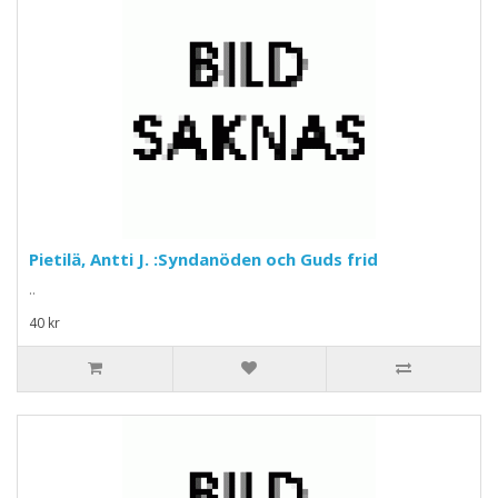
Pietilä, Antti J. :Syndanöden och Guds frid
..
40 kr