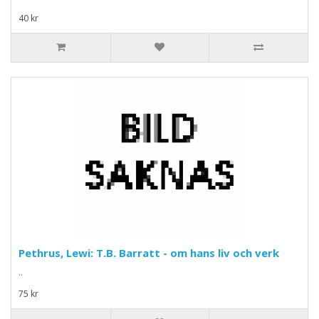
40 kr
Pethrus, Lewi: T.B. Barratt - om hans liv och verk
..
75 kr