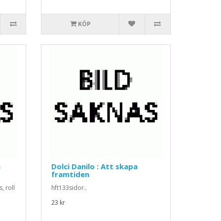
KÖP
a
Dolci Danilo : Att skapa
framtiden
, roll
hft133sidor..
23 kr