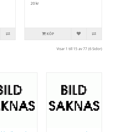
20 kr
KÖP
Visar 1 till 15 av 77 (6 Sidor)