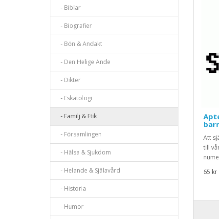
- Biblar
- Biografier
- Bön & Andakt
- Den Helige Ande
- Dikter
- Eskatologi
Apte
- Familj & Etik
bar
- Församlingen
Att s
till 
- Hälsa & Sjukdom
numer
- Helande & Själavård
65 kr
- Historia
- Humor