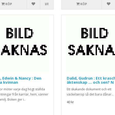
KÖP
KÖP
, Edwin & Nancy : Den
Dalid, Gudrun : Ett krasc
a kvinnan
äktenskap … och sen? N
or möter varje dag högt ställda
Ett skakande dokument och ett
ntningar från karriär, hem, vänner
väckelserop så det bara dånar...
milj. Boken ger i..
40 kr