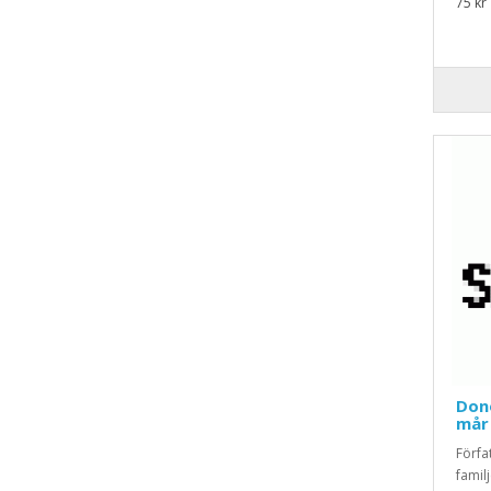
75 kr
Dono
mår 
Förfat
famil