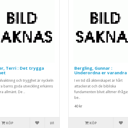
r, Terri : Det trygga
Bergling, Gunnar :
net
Underordna er varandra
jälvaktning och trygghet är nyckeln
I en tid då äktenskapet är hårt
våra barns goda utveckling erkänns
attackerat och de bibliska
a allmänt. De ..
fundamenten blivit alltmer ifråga
be..
40 kr
KÖP
KÖP