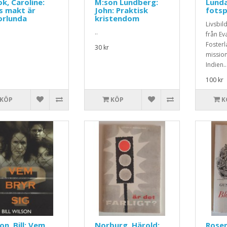
k, Caroline:
M:son Lundberg:
Lunda
s makt är
John: Praktisk
fots
orlunda
kristendom
Livsbil
..
från Ev
Fosterl
30 kr
mission
Indien..
100 kr
KÖP
KÖP
K
on, Bill: Vem
Norburg, Härold:
Rosen