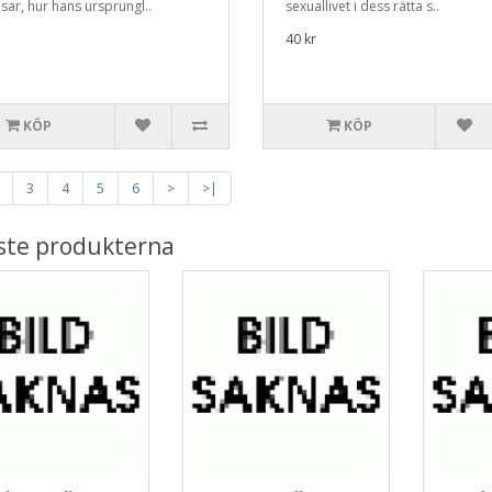
isar, hur hans ursprungl..
sexuallivet i dess rätta s..
40 kr
KÖP
KÖP
3
4
5
6
>
>|
ste produkterna