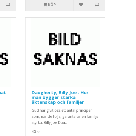
KÖP
hat
Daugherty, Billy Joe : Hur
man bygger starka
äktenskap och familjer
Gud har givit oss ett antal principer
som, när de följs, garanterar en familjs
styrka. Billy Joe Dau..
40 kr