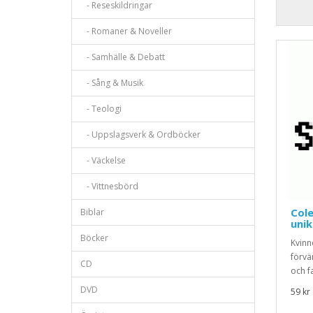
- Reseskildringar
- Romaner & Noveller
- Samhälle & Debatt
- Sång & Musik
- Teologi
- Uppslagsverk & Ordböcker
- Väckelse
- Vittnesbörd
Cole
Biblar
unik
Böcker
Kvinn
förvä
CD
och fa
DVD
59 kr