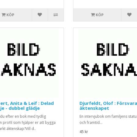
KÖP
KÖP
ert, Anita & Leif : Delad
Djurfeldt, Olof : Försvar
je - dubbel glädje
äktenskapet
 du efter en bok med tydlig
En intervjubok om familjens status
en profil som hjälper er att bygga
och framtid...
arkt äktenskap?Vill d..
45 kr