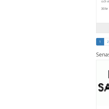
och v
30 kr
1
2
Sena