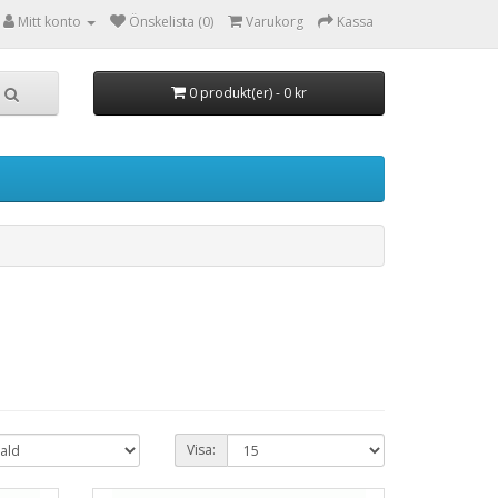
Mitt konto
Önskelista (0)
Varukorg
Kassa
0 produkt(er) - 0 kr
Visa: