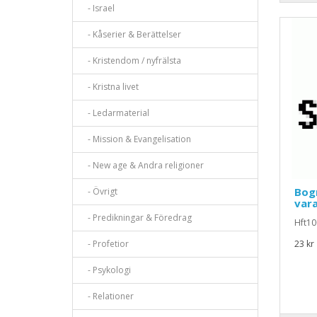
- Israel
- Kåserier & Berättelser
- Kristendom / nyfrälsta
- Kristna livet
- Ledarmaterial
- Mission & Evangelisation
- New age & Andra religioner
Bogr
- Övrigt
var
- Predikningar & Föredrag
Hft10
- Profetior
23 kr
- Psykologi
- Relationer