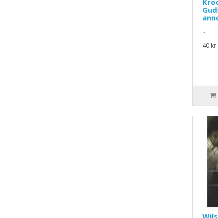
Kroo
Gud
ann
..
40 kr
Wils