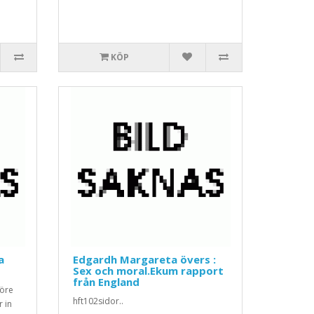
KÖP
a
Edgardh Margareta övers :
Sex och moral.Ekum rapport
från England
före
hft102sidor..
r in