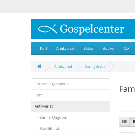
Kort
Antikvariat
Biblar
Böcker
CD
Antikvariat
Familj & Etik
Församlingsmaterial
Fami
Kort
Antikvariat
- Barn & Ungdom
- Bibellitteratur