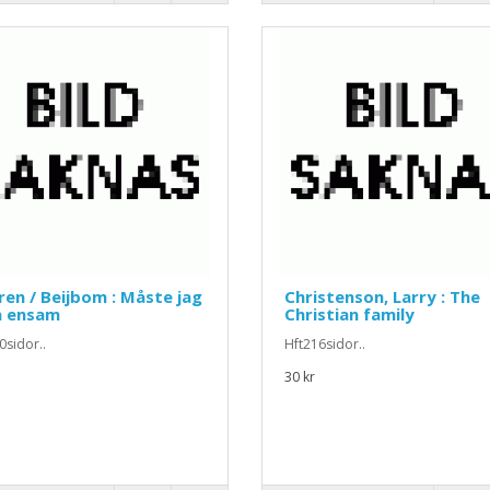
en / Beijbom : Måste jag
Christenson, Larry : The
a ensam
Christian family
0sidor..
Hft216sidor..
30 kr