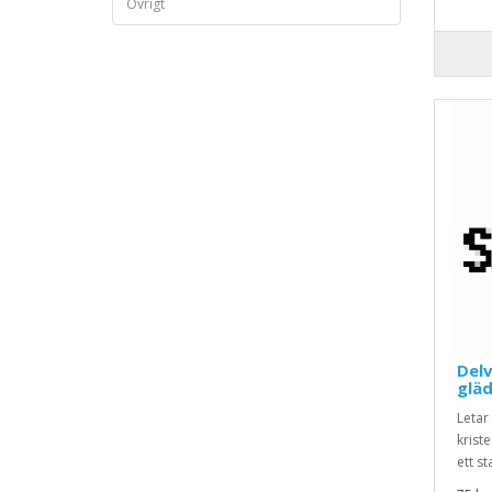
Övrigt
Delv
gläd
Letar
krist
ett st