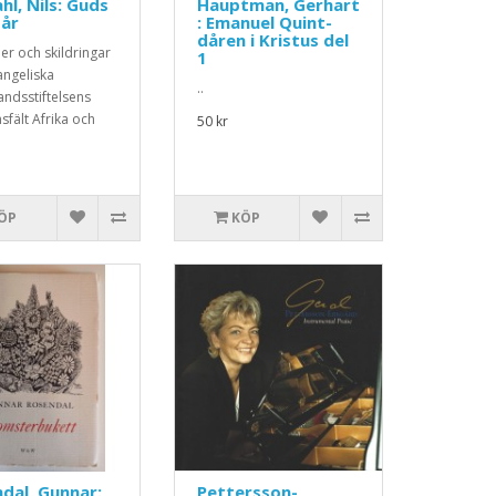
hl, Nils: Guds
Hauptman, Gerhart
pår
: Emanuel Quint-
dåren i Kristus del
der och skildringar
1
angeliska
..
andsstiftelsens
sfält Afrika och
50 kr
ÖP
KÖP
dal, Gunnar:
Pettersson-