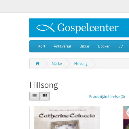
Kort
Antikvariat
Biblar
Böcker
CD
Märke
Hillsong
Hillsong
Produktjämförelse (0)