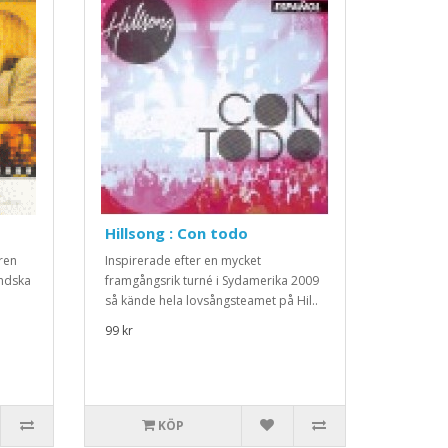
Hillsong : Con todo
ren
Inspirerade efter en mycket
ändska
framgångsrik turné i Sydamerika 2009
så kände hela lovsångsteamet på Hil..
99 kr
KÖP