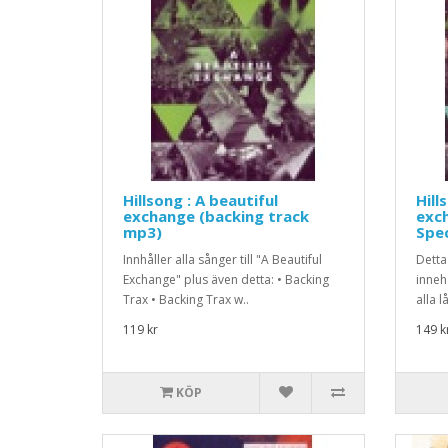
Hillsong : A beautiful
Hill
exchange (backing track
exch
mp3)
Spec
Innhåller alla sånger till "A Beautiful
Detta
Exchange" plus även detta: • Backing
inneh
Trax • Backing Trax w..
alla l
119 kr
149 k
KÖP