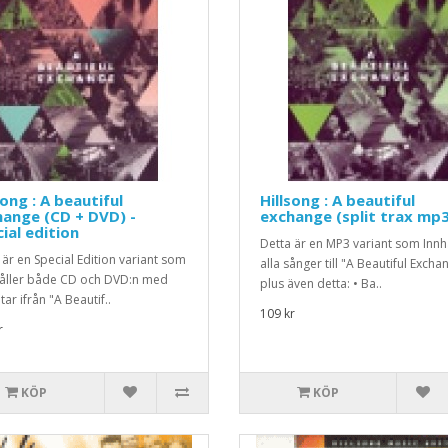
song : A beautiful
Hillsong : A beautiful
ange (CD + DVD) -
exchange (split trax mp
ial edition
Detta är en MP3 variant som Innh
 är en Special Edition variant som
alla sånger till "A Beautiful Excha
åller både CD och DVD:n med
plus även detta: • Ba..
åtar ifrån "A Beautif..
109 kr
r
KÖP
KÖP