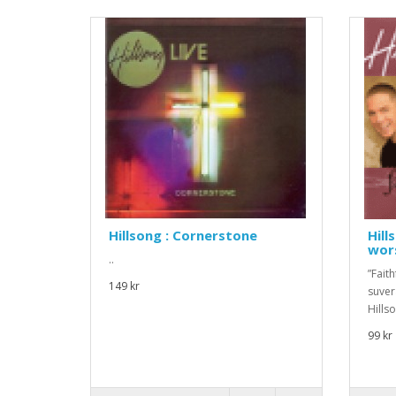
Hillsong : Cornerstone
Hill
wors
..
”Faith
149 kr
suver
Hillso
99 kr