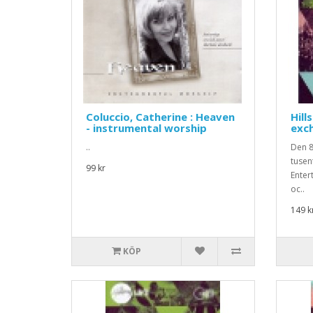
Coluccio, Catherine : Heaven
Hill
- instrumental worship
exc
..
Den 8
tusen
99 kr
Enter
oc..
149 k
KÖP