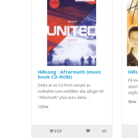
Hillsong : Aftermath (music
Hill
book CD-ROM)
Få lo
Detta är en CD Rom variant av
uppm
nothäftet som innhåller alla sånger till
utgåv
"Aftermath" plus även detta: ..
99 kr
129 kr
KÖP