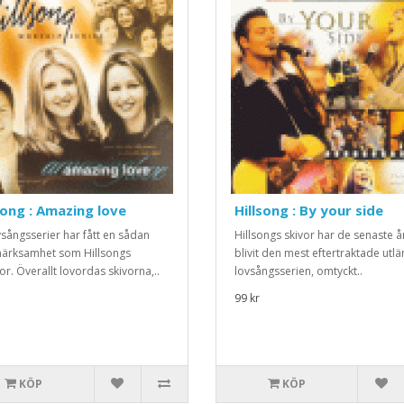
song : Amazing love
Hillsong : By your side
vsångsserier har fått en sådan
Hillsongs skivor har de senaste å
ärksamhet som Hillsongs
blivit den mest eftertraktade utl
or. Överallt lovordas skivorna,..
lovsångsserien, omtyckt..
99 kr
KÖP
KÖP