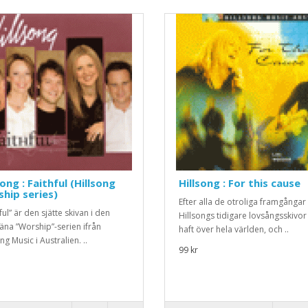
song : Faithful (Hillsong
Hillsong : For this cause
hip series)
Efter alla de otroliga framgångar
ful” är den sjätte skivan i den
Hillsongs tidigare lovsångsskivor
äna ”Worship”-serien ifrån
haft över hela världen, och ..
ng Music i Australien. ..
99 kr