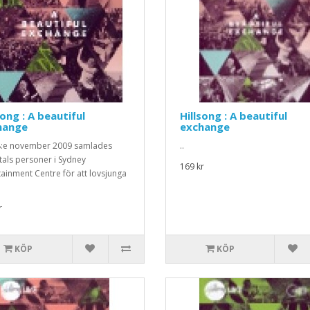
song : A beautiful
Hillsong : A beautiful
hange
exchange
:e november 2009 samlades
..
tals personer i Sydney
169 kr
tainment Centre för att lovsjunga
r
KÖP
KÖP