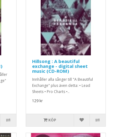
Hillsong : A beautiful
3)
exchange - digital sheet
music (CD-ROM)
åller
Innhåller alla sånger till "A Beautiful
nge"
Exchange" plus även detta: • Lead
Sheets • Pro Charts •..
129 kr
KÖP