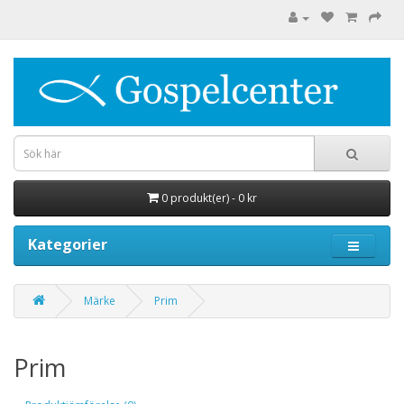
0 produkt(er) - 0 kr
Kategorier
Märke
Prim
Prim