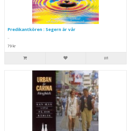
Predikantkören : Segern är vår
..
79 kr