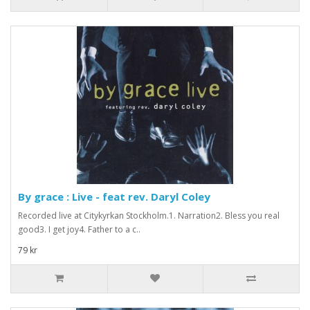
By grace : Live - feat rev. Daryl Coley
Recorded live at Citykyrkan Stockholm.1. Narration2. Bless you real
good3. I get joy4. Father to a c..
79 kr