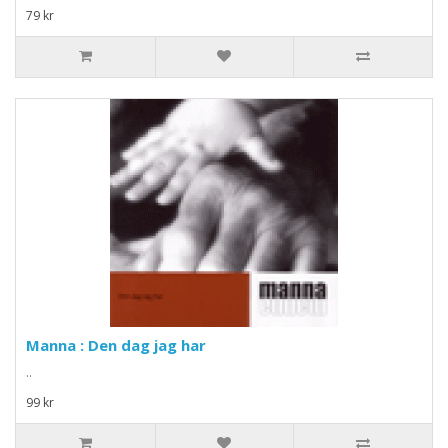
79 kr
Manna : Den dag jag har
..
99 kr