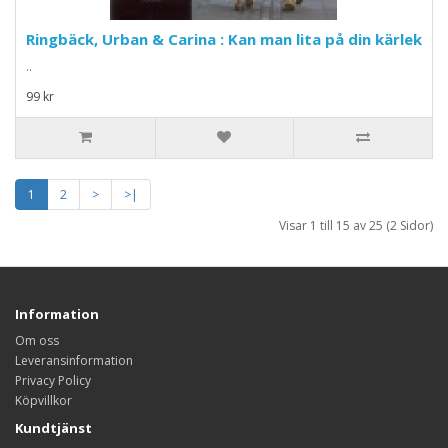
Ringbäck, Urban & Carina : Kan man lita på din kärlek
..
99 kr
1
2
>
>|
Visar 1 till 15 av 25 (2 Sidor)
Information
Om oss
Leveransinformation
Privacy Policy
Köpvillkor
Kundtjänst