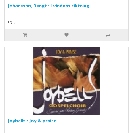
Johansson, Bengt : I vindens riktning
..
59 kr
Joybells : Joy & praise
..