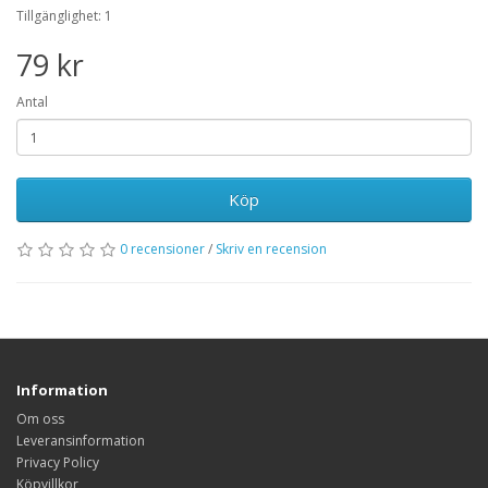
Tillgänglighet: 1
79 kr
Antal
Köp
0 recensioner
/
Skriv en recension
Information
Om oss
Leveransinformation
Privacy Policy
Köpvillkor