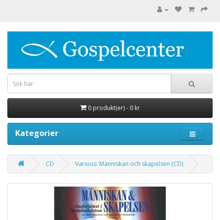
0 produkt(er) - 0 kr
Kategorier
CD
Various: Människan och skapelsen (CD)