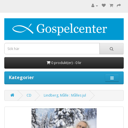
0 produkt(er) - 0 kr
Kategorier
CD
Lindberg, Målle : Målles jul