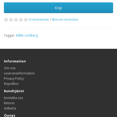
Köp
0 recensioner
/
Skriv en recension
Taggar:
Målle Lindberg
Information
Om oss
Leveransinformation
Privacy Policy
Köpvillkor
Kundtjänst
Kontakta oss
Returer
Sidkarta
Övrigt