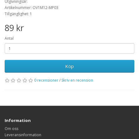
Utgivningsår:
Artikelnummer: OV1M12-MP03
Tillgänglighet: 1
89 kr
Antal
Köp
0 recensioner
/
Skriv en recension
Information
Om oss
Leveransinformation