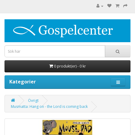
0 produkt(er) - 0 kr
Kategorier
Övrigt
Musmatta: Hang on - the Lord is coming back