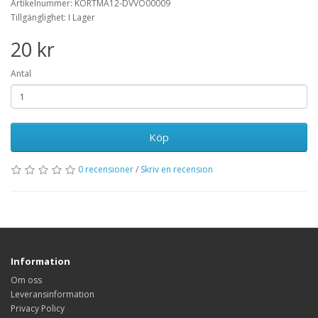
Artikelnummer: KORTMA12-DVVO00009
Tillgänglighet: I Lager
20 kr
Antal
Köp
0 recensioner
/
Skriv en recension
Information
Om oss
Leveransinformation
Privacy Policy