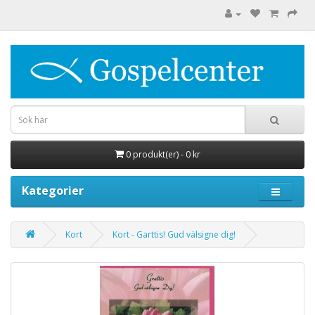
0 produkt(er) - 0 kr
Kategorier
Kort
Kort - Garttis! Gud välsigne dig!