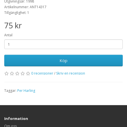
Utgivningsår: 1998
Artikelnummer: ANT14317
Tillgänglighet: 1
75 kr
Antal
Köp
0 recensioner
/
Skriv en recension
Taggar:
Per Harling
Information
Om oss