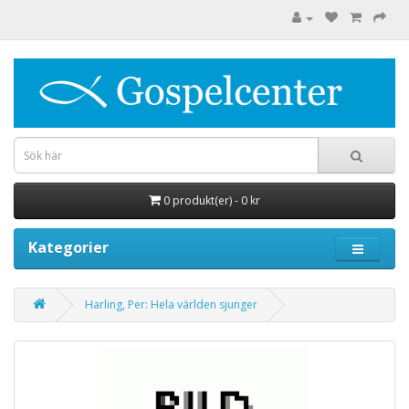
0 produkt(er) - 0 kr
Kategorier
Harling, Per: Hela världen sjunger